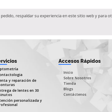
pedido, respaldar su experiencia en este sitio web y para o
rvicios
Accesos Rápidos
ptometría
Inicio
ontactologia
Sobre Nosotros
enta y reparación de
Tienda
onturas
Blogs
ntrega de lentes en 30
Contáctenos
inutos
tención personalizada y
rofesional