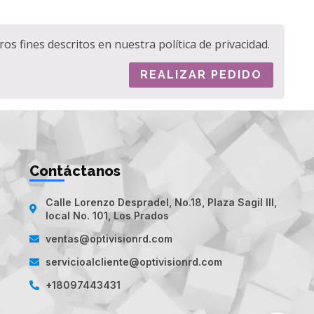
tros fines descritos en nuestra
política de privacidad
.
REALIZAR PEDIDO
Contáctanos
Calle Lorenzo Despradel, No.18, Plaza Sagil III,
local No. 101, Los Prados
ventas@optivisionrd.com
servicioalcliente@optivisionrd.com
+18097443431