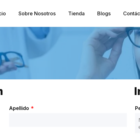
cio
Sobre Nosotros
Tienda
Blogs
Contác
n
I
*
Apellido
P