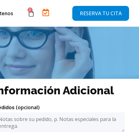
RESERVA TU CITA
tenos
nformación Adicional
(opcional)
edidos