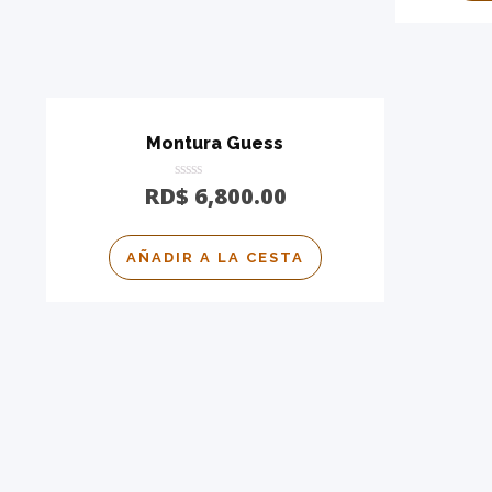
Montura Guess
Calificado
RD$
6,800.00
0
de
5
AÑADIR A LA CESTA