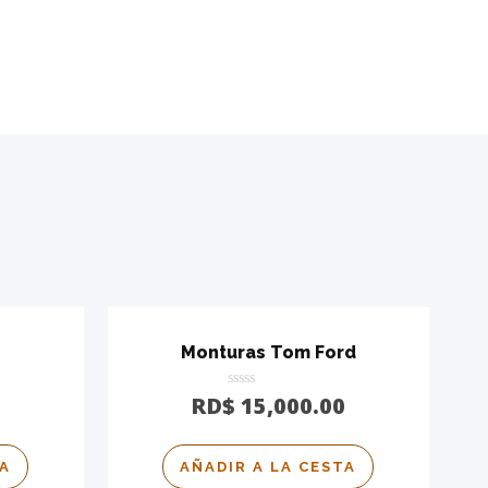
Monturas Tom Ford
Calificado
RD$
15,000.00
0
de
5
TA
AÑADIR A LA CESTA