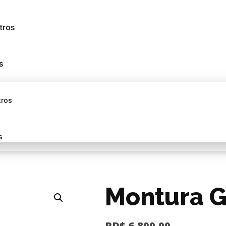
tros
s
tros
s
Montura 
RD$
6,800.00