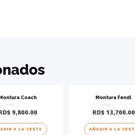
onados
Montura Coach
Montura Fendi
Calificado
Calificado
RD$
9,800.00
RD$
13,700.00
0
0
de
de
5
5
ADIR A LA CESTA
AÑADIR A LA CES