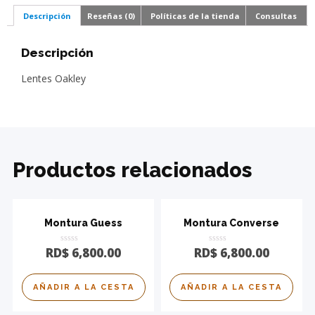
Descripción
Reseñas (0)
Políticas de la tienda
Consultas
Descripción
Lentes Oakley
Productos relacionados
Montura Guess
Montura Converse
Calificado
Calificado
RD$
6,800.00
RD$
6,800.00
0
0
de
de
5
5
AÑADIR A LA CESTA
AÑADIR A LA CESTA