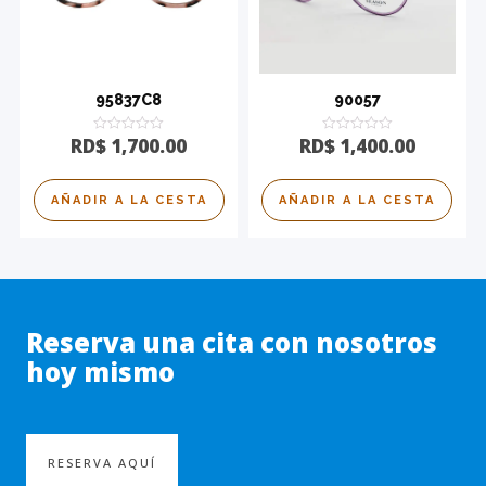
95837C8
90057
Calificado
Calificado
RD$
1,700.00
RD$
1,400.00
0
0
de
de
5
5
AÑADIR A LA CESTA
AÑADIR A LA CESTA
Reserva una cita con nosotros
hoy mismo
RESERVA AQUÍ