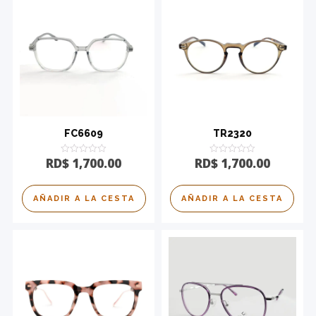
FC6609
TR2320
Calificado
Calificado
RD$
1,700.00
RD$
1,700.00
0
0
de
de
5
5
AÑADIR A LA CESTA
AÑADIR A LA CESTA