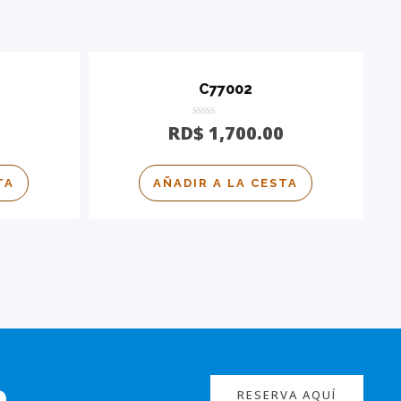
C77002
Calificado
RD$
1,700.00
0
de
5
TA
AÑADIR A LA CESTA
o
RESERVA AQUÍ