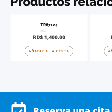
Productos relaci
TR87124
Calificado
RD$
1,400.00
0
de
5
AÑADIR A LA CESTA
A
Reserva una cit