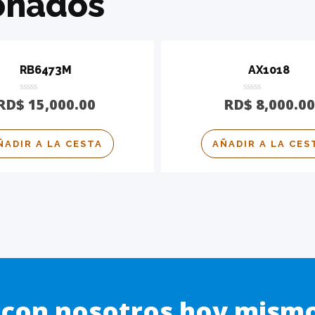
onados
RB6473M
AX1018
Calificado
Calificado
RD$
15,000.00
RD$
8,000.00
0
0
de
de
5
5
ÑADIR A LA CESTA
AÑADIR A LA CES
a con nosotros hoy mism