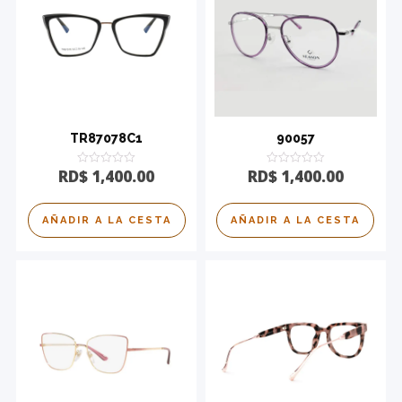
TR87078C1
90057
Calificado
Calificado
RD$
1,400.00
RD$
1,400.00
0
0
de
de
5
5
AÑADIR A LA CESTA
AÑADIR A LA CESTA