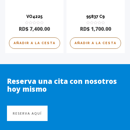
VO4225
95837 C9
Calificado
Calificado
RD$
7,400.00
RD$
1,700.00
0
0
de
de
5
5
AÑADIR A LA CESTA
AÑADIR A LA CESTA
Reserva una cita con nosotros
hoy mismo
RESERVA AQUÍ