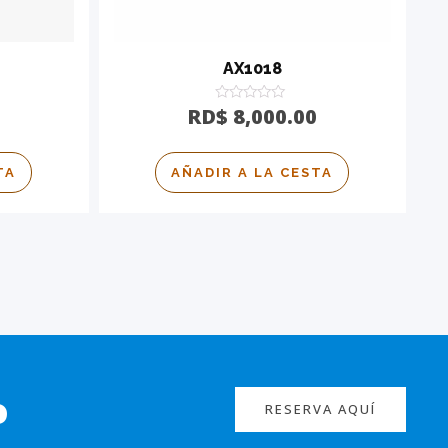
AX1018
Calificado
RD$
8,000.00
0
de
5
TA
AÑADIR A LA CESTA
o
RESERVA AQUÍ