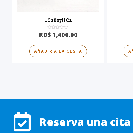
LC1827HC1
Calificado
RD$
1,400.00
0
de
5
AÑADIR A LA CESTA
A
Reserva una cit